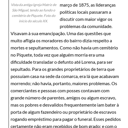
março de 1875, as lideranças
Vista da antiga Igreja Matriz de
São Miguel, tendo ao fundo o
políticas locais passaram a
cemitério de Piquete. Foto do
discutir com maior vigor os
início do século XX.
problemas da comunidade.
Visavam à sua emancipação. Uma das questões que
muito afligia os moradores do bairro dizia respeito a
mortes e sepultamentos. Como não havia um cemitério
no Piquete, toda vez que alguém morria era uma
dificuldade transladar o defunto até Lorena, para ser
sepultado. Para os grandes proprietários de terra que
possuíam casa na sede da comarca, era lá que acabavam
morrendo; não havia, portanto, maiores problemas. Os
comerciantes e pessoas com posses contavam com
grande número de parentes, amigos ou algum escravo,
mas os pobres e desvalidos frequentemente iam bater à
porta de algum fazendeiro ou proprietário de escravos
rogando empréstimo para pagar o funeral. Esses pedidos
certamente não eram recebidos de bom grado; e com o