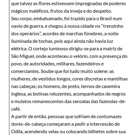
que talvez as flores estivessem impregnadas de poderes
mágicos maléficos, frutos da inveja e do despeito.
Seu corpo, embalsamado, foi trazido para o Brasil num
navio de guerra, e chegou à nossa cidade no “trenzinho
dos operários”, acordes de marchas fúnebres, a noite
iluminada de tochas, pois aqui ainda não havia luz
elétrica. O cortejo luminoso dirigiu-se para a matriz de
São Miguel, onde aconteceu o velório, com a presença do
povo, de autoridades, militares, fazendeiros e
comerciantes. Soube que foi tudo muito solene: as
mulheres, de vestidos longos, cores discretas e mantilhas
nas cabeças; os homens, de preto, ternos de casemira
inglesa, as botinas reluzentes, acompanhados de negros
e mulatos remanescentes das senzalas das fazendas-de-
café.
A partir de então, pessoas que sofriam de contumazes
dores-de-cabeça começaram a pedir a intercessão de
Odila, acendendo velas ou colocando bilhetes sobre sua