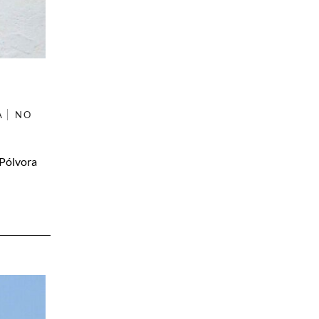
A
NO
 Pólvora