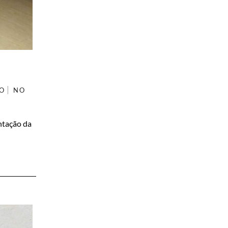
ÃO
NO
ntação da