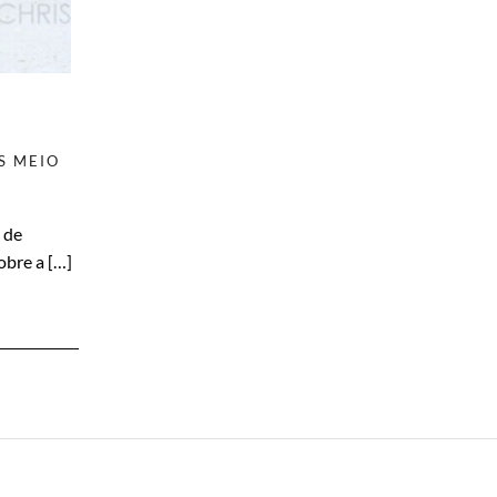
S
MEIO
 de
obre a […]